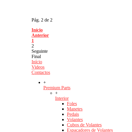
Pág. 2 de 2
Início
Anterior
1
2
Seguinte
Final
Início
Videos
Contactos
+
Premium Parts
+
Interior
Foles
Manetes
Pedais
Volantes
Cubos de Volantes
Espaçadores de Volantes