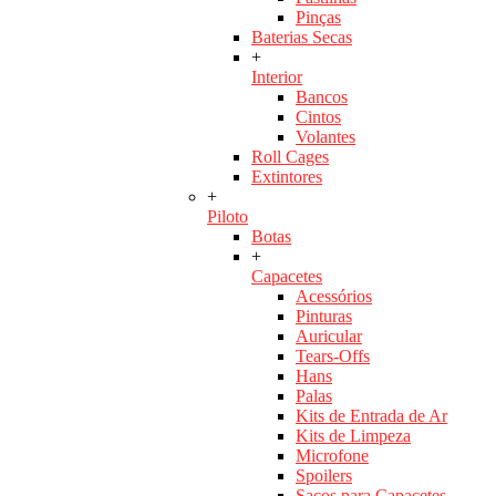
Pinças
Baterias Secas
+
Interior
Bancos
Cintos
Volantes
Roll Cages
Extintores
+
Piloto
Botas
+
Capacetes
Acessórios
Pinturas
Auricular
Tears-Offs
Hans
Palas
Kits de Entrada de Ar
Kits de Limpeza
Microfone
Spoilers
Sacos para Capacetes