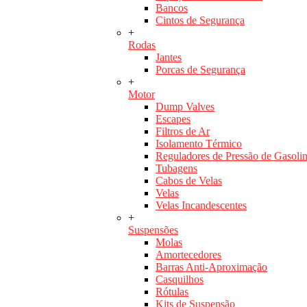
Bancos
Cintos de Segurança
+
Rodas
Jantes
Porcas de Segurança
+
Motor
Dump Valves
Escapes
Filtros de Ar
Isolamento Térmico
Reguladores de Pressão de Gasoli
Tubagens
Cabos de Velas
Velas
Velas Incandescentes
+
Suspensões
Molas
Amortecedores
Barras Anti-Aproximação
Casquilhos
Rótulas
Kits de Suspensão