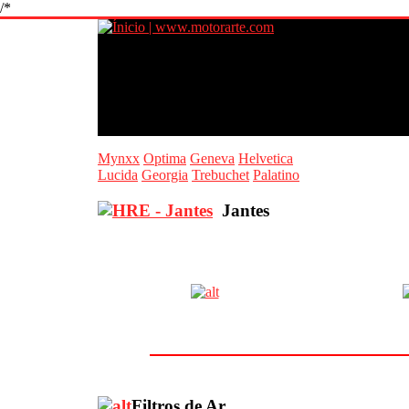
/*
Mynxx
Optima
Geneva
Helvetica
Lucida
Georgia
Trebuchet
Palatino
Jantes
Filtros de Ar