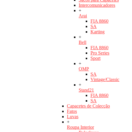
Intercomunicadores
+
Arai
FIA 8860
SA
Karting
+
Bell
FIA 8860
Pro Series
Sport
+
OMP
SA
Vintage/Classic
+
Stand21
FIA 8860
SA
Capacetes de Colecção
Fatos
Luvas
+
Roupa Interior