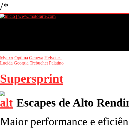
/*
Mynxx
Optima
Geneva
Helvetica
Lucida
Georgia
Trebuchet
Palatino
Supersprint
Escapes de Alto Rendi
Maior performance e eficiên