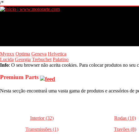
/*
Mynxx
Optima
Geneva
Helvetica
Lucida
Georgia
Trebuchet
Palatino
Info
: O seu browser não aceita cookies. Para colocar produtos no seu c
Premium Parts
Nesta secção encontrará uma vasta gama de produtos e acessórios de pe
Interior (32)
Rodas (10)
Transmissões (1)
Travões (8)