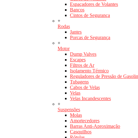
Espaçadores de Volantes
Bancos
Cintos de Segurança
+
Rodas
Jantes
Porcas de Segurança
+
Motor
Dump Valves
Escapes
Filtros de Ar
Isolamento Térmico
Reguladores de Pressão de Gasoli
Tubagens
Cabos de Velas
Velas
Velas Incandescentes
+
Suspensões
Molas
Amortecedores
Barras Anti-Aproximação
Casquilhos
Rótulas