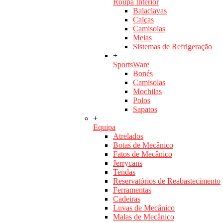
Roupa Interior
Balaclavas
Calças
Camisolas
Meias
Sistemas de Refrigeração
+
SportsWare
Bonés
Camisolas
Mochilas
Polos
Sapatos
+
Equipa
Atrelados
Botas de Mecânico
Fatos de Mecânico
Jerrycans
Tendas
Reservatórios de Reabastecimento
Ferramentas
Cadeiras
Luvas de Mecânico
Malas de Mecânico