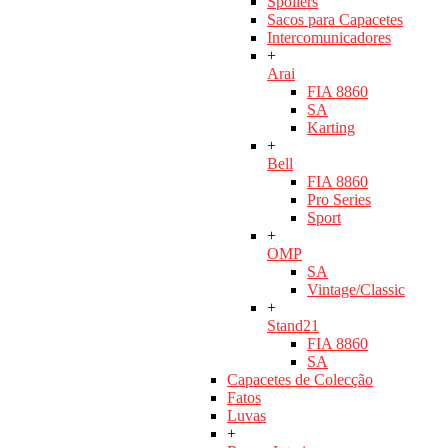
Spoilers
Sacos para Capacetes
Intercomunicadores
+
Arai
FIA 8860
SA
Karting
+
Bell
FIA 8860
Pro Series
Sport
+
OMP
SA
Vintage/Classic
+
Stand21
FIA 8860
SA
Capacetes de Colecção
Fatos
Luvas
+