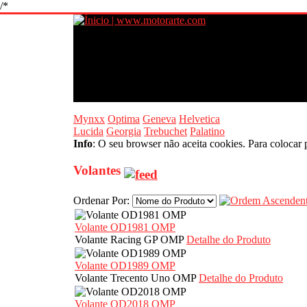
/*
Mynxx
Optima
Geneva
Helvetica
Lucida
Georgia
Trebuchet
Palatino
Info
: O seu browser não aceita cookies. Para colocar 
Volantes
Ordenar Por:
Volante OD1981 OMP
Volante Racing GP OMP
Detalhe do Produto
Volante OD1989 OMP
Volante Trecento Uno OMP
Detalhe do Produto
Volante OD2018 OMP