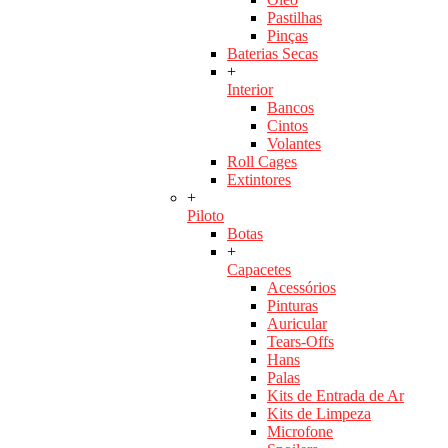
Pastilhas
Pinças
Baterias Secas
+
Interior
Bancos
Cintos
Volantes
Roll Cages
Extintores
+
Piloto
Botas
+
Capacetes
Acessórios
Pinturas
Auricular
Tears-Offs
Hans
Palas
Kits de Entrada de Ar
Kits de Limpeza
Microfone