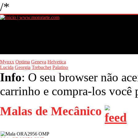
/*
Mynxx
Optima
Geneva
Helvetica
Lucida
Georgia
Trebuchet
Palatino
Info
: O seu browser não ace
carrinho e compra-los você p
Malas de Mecânico