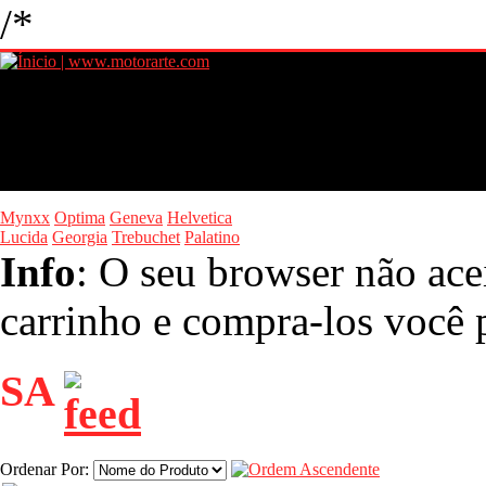
/*
Mynxx
Optima
Geneva
Helvetica
Lucida
Georgia
Trebuchet
Palatino
Info
: O seu browser não ace
carrinho e compra-los você p
SA
Ordenar Por: