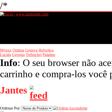
/*
Mynxx
Optima
Geneva
Helvetica
Lucida
Georgia
Trebuchet
Palatino
Info
: O seu browser não ace
carrinho e compra-los você p
Jantes
Ordenar Por: