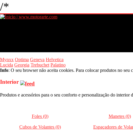
/*
Mynxx
Optima
Geneva
Helvetica
Lucida
Georgia
Trebuchet
Palatino
Info
: O seu browser não aceita cookies. Para colocar produtos no seu c
Interior
Produtos e acessórios para o seu conforto e personalização do interior 
Foles (0)
Manetes (0)
Cubos de Volantes (0)
Espaçadores de Volan