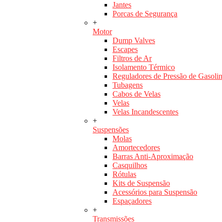
Jantes
Porcas de Segurança
+
Motor
Dump Valves
Escapes
Filtros de Ar
Isolamento Térmico
Reguladores de Pressão de Gasoli
Tubagens
Cabos de Velas
Velas
Velas Incandescentes
+
Suspensões
Molas
Amortecedores
Barras Anti-Aproximação
Casquilhos
Rótulas
Kits de Suspensão
Acessórios para Suspensão
Espaçadores
+
Transmissões