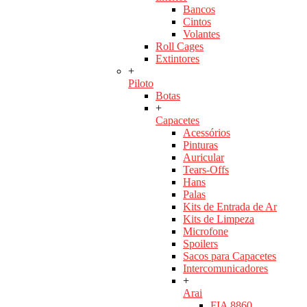
Bancos
Cintos
Volantes
Roll Cages
Extintores
+
Piloto
Botas
+
Capacetes
Acessórios
Pinturas
Auricular
Tears-Offs
Hans
Palas
Kits de Entrada de Ar
Kits de Limpeza
Microfone
Spoilers
Sacos para Capacetes
Intercomunicadores
+
Arai
FIA 8860