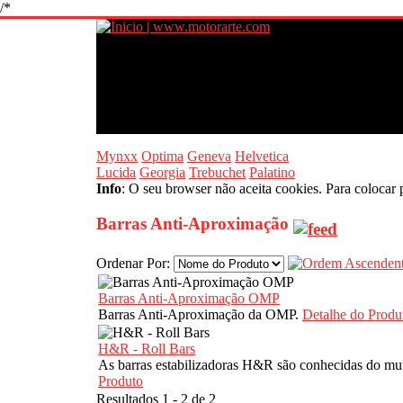
/*
Mynxx
Optima
Geneva
Helvetica
Lucida
Georgia
Trebuchet
Palatino
Info
: O seu browser não aceita cookies. Para colocar 
Barras Anti-Aproximação
Ordenar Por:
Barras Anti-Aproximação OMP
Barras Anti-Aproximação da OMP.
Detalhe do Produ
H&R - Roll Bars
As barras estabilizadoras H&R são conhecidas do mun
Produto
Resultados 1 - 2 de 2