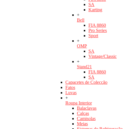
SA
Karting
+
Bell
FIA 8860
Pro Series
Sport
+
OMP
SA
Vintage/Classic
+
Stand21
FIA 8860
SA
Capacetes de Colecção
Fatos
Luvas
+
Roupa Interior
Balaclavas
Calças
Camisolas
Meias
Sistemas de Refrigeração