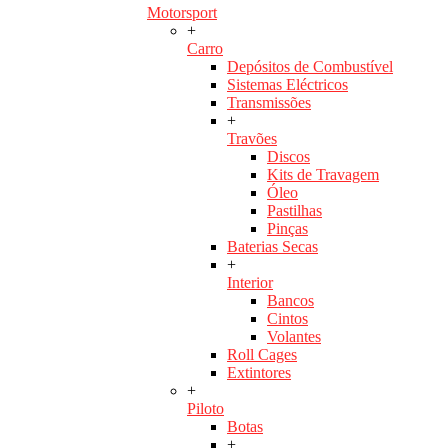
Motorsport
+
Carro
Depósitos de Combustível
Sistemas Eléctricos
Transmissões
+
Travões
Discos
Kits de Travagem
Óleo
Pastilhas
Pinças
Baterias Secas
+
Interior
Bancos
Cintos
Volantes
Roll Cages
Extintores
+
Piloto
Botas
+