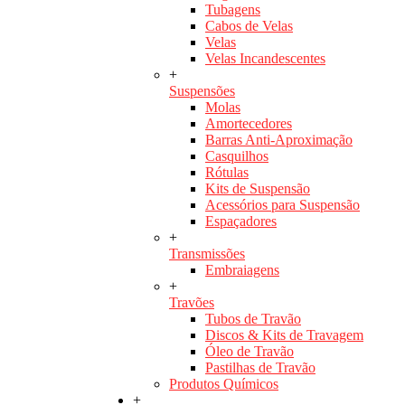
Tubagens
Cabos de Velas
Velas
Velas Incandescentes
+
Suspensões
Molas
Amortecedores
Barras Anti-Aproximação
Casquilhos
Rótulas
Kits de Suspensão
Acessórios para Suspensão
Espaçadores
+
Transmissões
Embraiagens
+
Travões
Tubos de Travão
Discos & Kits de Travagem
Óleo de Travão
Pastilhas de Travão
Produtos Químicos
+