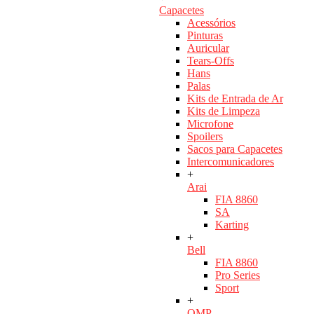
Capacetes
Acessórios
Pinturas
Auricular
Tears-Offs
Hans
Palas
Kits de Entrada de Ar
Kits de Limpeza
Microfone
Spoilers
Sacos para Capacetes
Intercomunicadores
+
Arai
FIA 8860
SA
Karting
+
Bell
FIA 8860
Pro Series
Sport
+
OMP