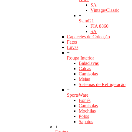
SA
Vintage/Classic
+
Stand21
FIA 8860
SA
Capacetes de Colecção
Fatos
Luvas
+
Roupa Interior
Balaclavas
Calças
Camisolas
Meias
Sistemas de Refrigeração
+
SportsWare
Bonés
Camisolas
Mochilas
Polos
Sapatos
+