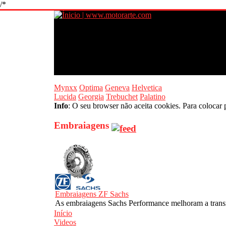
/*
Mynxx
Optima
Geneva
Helvetica
Lucida
Georgia
Trebuchet
Palatino
Info
: O seu browser não aceita cookies. Para colocar 
Embraiagens
Embraiagens ZF Sachs
As embraiagens Sachs Performance melhoram a transmis
Início
Videos