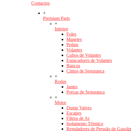
Contactos
+
Premium Parts
+
Interior
Foles
Manetes
Pedais
Volantes
Cubos de Volantes
Espaçadores de Volantes
Bancos
Cintos de Segurança
+
Rodas
Jantes
Porcas de Segurança
+
Motor
Dump Valves
Escapes
Filtros de Ar
Isolamento Térmico
Reguladores de Pressão de Gasoli