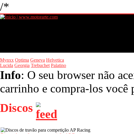
/*
Mynxx
Optima
Geneva
Helvetica
Lucida
Georgia
Trebuchet
Palatino
Info
: O seu browser não ace
carrinho e compra-los você p
Discos