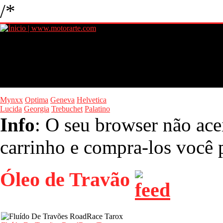
/*
Mynxx
Optima
Geneva
Helvetica
Lucida
Georgia
Trebuchet
Palatino
Info
: O seu browser não ace
carrinho e compra-los você p
Óleo de Travão