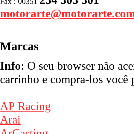
Fax : 00351
motorarte@motorarte.co
Marcas
Info
: O seu browser não ace
carrinho e compra-los você p
AP Racing
Arai
ArCasting