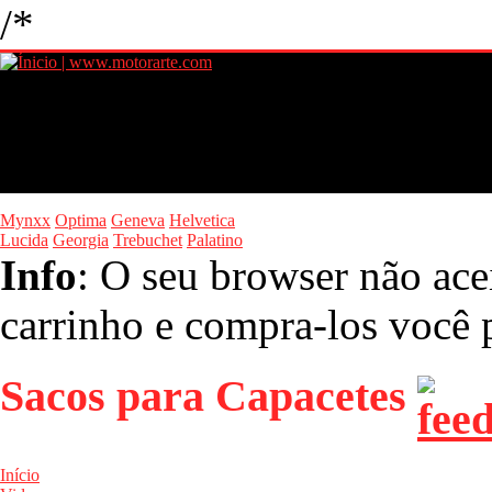
/*
Mynxx
Optima
Geneva
Helvetica
Lucida
Georgia
Trebuchet
Palatino
Info
: O seu browser não ace
carrinho e compra-los você p
Sacos para Capacetes
Início