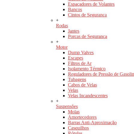
Espaçadores de Volantes
Bancos
Cintos de Segurança
+
Rodas
Jantes
Porcas de Segurança
+
Motor
Dump Valves
Escapes
Filtros de Ar
Isolamento Térmico
Reguladores de Pressão de Gasoli
Tubagens
Cabos de Velas
Velas
Velas Incandescentes
+
Suspensões
Molas
Amortecedores
Barras Anti-Aproximação
Casquilhos
Rótulas