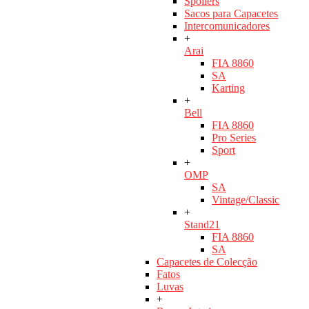
Spoilers
Sacos para Capacetes
Intercomunicadores
+
Arai
FIA 8860
SA
Karting
+
Bell
FIA 8860
Pro Series
Sport
+
OMP
SA
Vintage/Classic
+
Stand21
FIA 8860
SA
Capacetes de Colecção
Fatos
Luvas
+