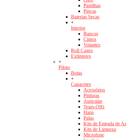
Pastilhas
Pinças
Baterias Secas
+
Interior
Bancos
Cintos
Volantes
Roll Cages
Extintores
+
Piloto
Botas
+
Capacetes
Acessórios
Pinturas
Auricular
Tears-Offs
Hans
Palas
Kits de Entrada de Ar
Kits de Limpeza
Microfone