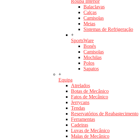
Roupa Interior
Balaclavas
Calças
Camisolas
Meias
Sistemas de Refrigeração
+
SportsWare
Bonés
Camisolas
Mochilas
Polos
Sapatos
+
Equipa
Atrelados
Botas de Mecânico
Fatos de Mecânico
Jerrycans
Tendas
Reservatórios de Reabastecimento
Ferramentas
Cadeiras
Luvas de Mecânico
Malas de Mecânico