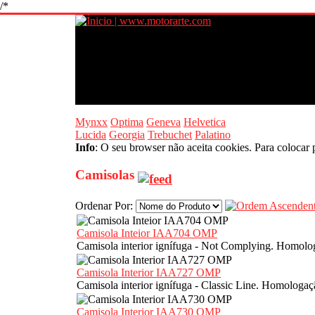
/*
Mynxx
Optima
Geneva
Helvetica
Lucida
Georgia
Trebuchet
Palatino
Info
: O seu browser não aceita cookies. Para colocar 
Camisolas
Ordenar Por:
Camisola Inteior IAA704 OMP
Camisola interior ignífuga - Not Complying. Homol
Camisola Interior IAA727 OMP
Camisola interior ignífuga - Classic Line. Homolog
Camisola Interior IAA730 OMP