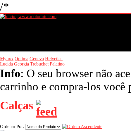
/*
Mynxx
Optima
Geneva
Helvetica
Lucida
Georgia
Trebuchet
Palatino
Info
: O seu browser não ace
carrinho e compra-los você p
Calças
Ordenar Por: