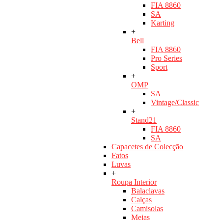
FIA 8860
SA
Karting
+
Bell
FIA 8860
Pro Series
Sport
+
OMP
SA
Vintage/Classic
+
Stand21
FIA 8860
SA
Capacetes de Colecção
Fatos
Luvas
+
Roupa Interior
Balaclavas
Calças
Camisolas
Meias