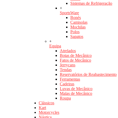
Sistemas de Refrigeração
+
SportsWare
Bonés
Camisolas
Mochilas
Polos
Sapatos
+
Equipa
Atrelados
Botas de Mecânico
Fatos de Mecânico
Jerrycans
Tendas
Reservatórios de Reabastecimento
Ferramentas
Cadeiras
Luvas de Mecânico
Malas de Mecânico
Roupa
Clássicos
Kart
Motorcycles
Náutica