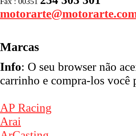
Fax : 00351
motorarte@motorarte.co
Marcas
Info
: O seu browser não ace
carrinho e compra-los você p
AP Racing
Arai
ArCasting