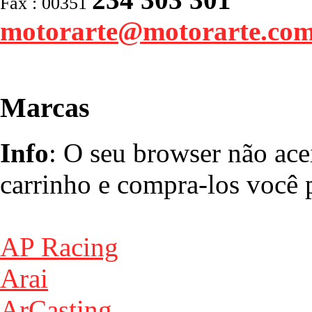
Fax : 00351
motorarte@motorarte.co
Marcas
Info
: O seu browser não ace
carrinho e compra-los você p
AP Racing
Arai
ArCasting