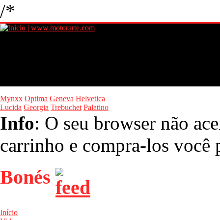
/*
Mynxx
Optima
Geneva
Helvetica
Lucida
Georgia
Trebuchet
Palatino
Info
: O seu browser não ace
carrinho e compra-los você p
Bonés
Início