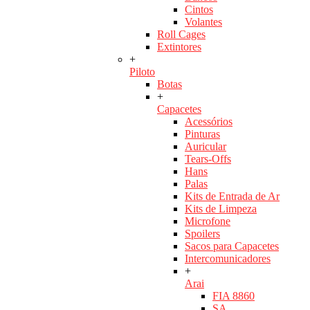
Cintos
Volantes
Roll Cages
Extintores
+
Piloto
Botas
+
Capacetes
Acessórios
Pinturas
Auricular
Tears-Offs
Hans
Palas
Kits de Entrada de Ar
Kits de Limpeza
Microfone
Spoilers
Sacos para Capacetes
Intercomunicadores
+
Arai
FIA 8860
SA