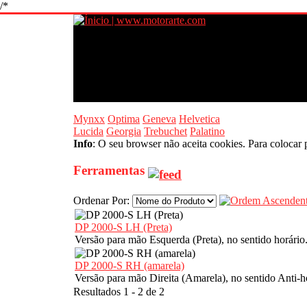
/*
Mynxx
Optima
Geneva
Helvetica
Lucida
Georgia
Trebuchet
Palatino
Info
: O seu browser não aceita cookies. Para colocar 
Ferramentas
Ordenar Por:
DP 2000-S LH (Preta)
Versão para mão Esquerda (Preta), no sentido horário
DP 2000-S RH (amarela)
Versão para mão Direita (Amarela), no sentido Anti-h
Resultados 1 - 2 de 2