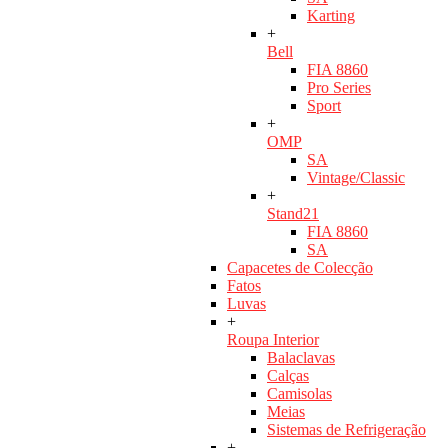
Karting
+
Bell
FIA 8860
Pro Series
Sport
+
OMP
SA
Vintage/Classic
+
Stand21
FIA 8860
SA
Capacetes de Colecção
Fatos
Luvas
+
Roupa Interior
Balaclavas
Calças
Camisolas
Meias
Sistemas de Refrigeração
+