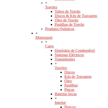
+
Travões
Tubos de Travão
Discos & Kits de Travagem
Óleo de Travão
Pastilhas de Travão
Produtos Químicos
+
Motorsport
+
Carro
Depósitos de Combustível
Sistemas Eléctricos
Transmissões
+
Travões
Discos
Kits de Travagem
Óleo
Pastilhas
Pinças
Baterias Secas
+
Interior
Bancos