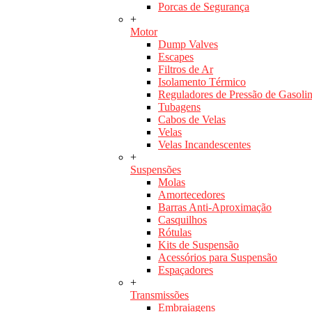
Porcas de Segurança
+
Motor
Dump Valves
Escapes
Filtros de Ar
Isolamento Térmico
Reguladores de Pressão de Gasoli
Tubagens
Cabos de Velas
Velas
Velas Incandescentes
+
Suspensões
Molas
Amortecedores
Barras Anti-Aproximação
Casquilhos
Rótulas
Kits de Suspensão
Acessórios para Suspensão
Espaçadores
+
Transmissões
Embraiagens