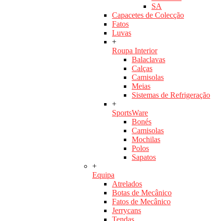
SA
Capacetes de Colecção
Fatos
Luvas
+
Roupa Interior
Balaclavas
Calças
Camisolas
Meias
Sistemas de Refrigeração
+
SportsWare
Bonés
Camisolas
Mochilas
Polos
Sapatos
+
Equipa
Atrelados
Botas de Mecânico
Fatos de Mecânico
Jerrycans
Tendas