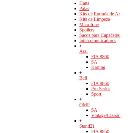
Hans
Palas
Kits de Entrada de Ar
Kits de Limpeza
Microfone
Spoilers
Sacos para Capacetes
Intercomunicadores
+
Arai
FIA 8860
SA
Karting
+
Bell
FIA 8860
Pro Series
Sport
+
OMP
SA
Vintage/Classic
+
Stand21
FIA 8860