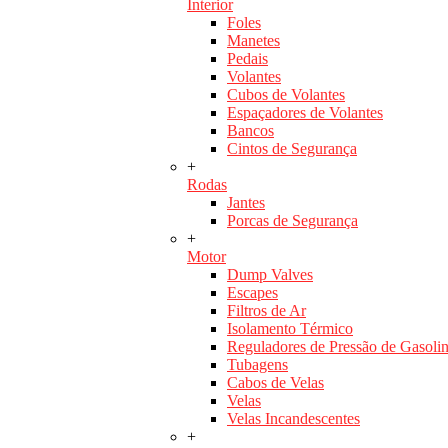
Interior
Foles
Manetes
Pedais
Volantes
Cubos de Volantes
Espaçadores de Volantes
Bancos
Cintos de Segurança
+
Rodas
Jantes
Porcas de Segurança
+
Motor
Dump Valves
Escapes
Filtros de Ar
Isolamento Térmico
Reguladores de Pressão de Gasoli
Tubagens
Cabos de Velas
Velas
Velas Incandescentes
+