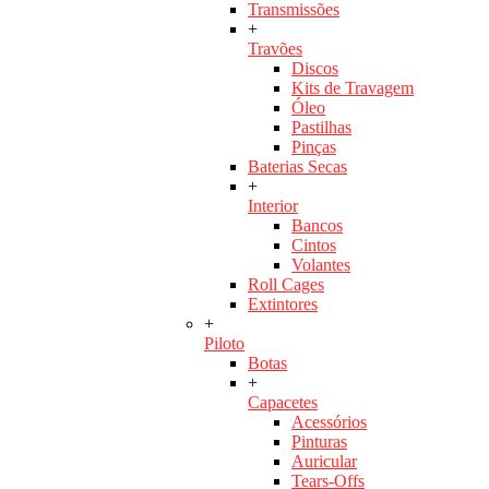
Transmissões
+
Travões
Discos
Kits de Travagem
Óleo
Pastilhas
Pinças
Baterias Secas
+
Interior
Bancos
Cintos
Volantes
Roll Cages
Extintores
+
Piloto
Botas
+
Capacetes
Acessórios
Pinturas
Auricular
Tears-Offs