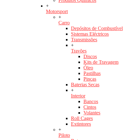
Produtos Químicos
+
Motorsport
+
Carro
Depósitos de Combustível
Sistemas Eléctricos
Transmissões
+
Travões
Discos
Kits de Travagem
Óleo
Pastilhas
Pinças
Baterias Secas
+
Interior
Bancos
Cintos
Volantes
Roll Cages
Extintores
+
Piloto