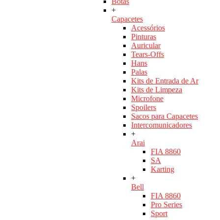
Botas
+
Capacetes
Acessórios
Pinturas
Auricular
Tears-Offs
Hans
Palas
Kits de Entrada de Ar
Kits de Limpeza
Microfone
Spoilers
Sacos para Capacetes
Intercomunicadores
+
Arai
FIA 8860
SA
Karting
+
Bell
FIA 8860
Pro Series
Sport