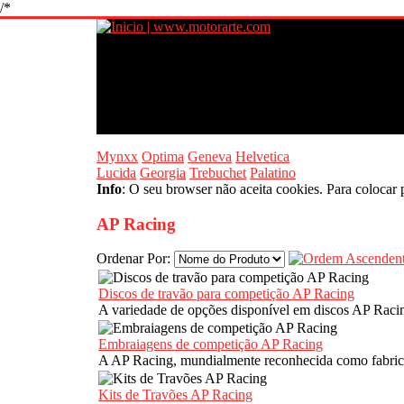
/*
Mynxx
Optima
Geneva
Helvetica
Lucida
Georgia
Trebuchet
Palatino
Info
: O seu browser não aceita cookies. Para colocar 
AP Racing
Ordenar Por:
Discos de travão para competição AP Racing
A variedade de opções disponível em discos AP Raci
Embraiagens de competição AP Racing
A AP Racing, mundialmente reconhecida como fabrica
Kits de Travões AP Racing