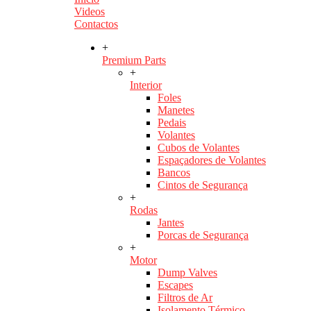
Videos
Contactos
+
Premium Parts
+
Interior
Foles
Manetes
Pedais
Volantes
Cubos de Volantes
Espaçadores de Volantes
Bancos
Cintos de Segurança
+
Rodas
Jantes
Porcas de Segurança
+
Motor
Dump Valves
Escapes
Filtros de Ar
Isolamento Térmico