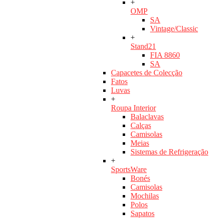
+
OMP
SA
Vintage/Classic
+
Stand21
FIA 8860
SA
Capacetes de Colecção
Fatos
Luvas
+
Roupa Interior
Balaclavas
Calças
Camisolas
Meias
Sistemas de Refrigeração
+
SportsWare
Bonés
Camisolas
Mochilas
Polos
Sapatos