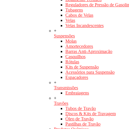
Reguladores de Pressão de Gasoli
Tubagens
Cabos de Velas
Velas
Velas Incandescentes
+
Suspensões
Molas
Amortecedores
Barras Anti-Aproximação
Casquilhos
Rótulas
Kits de Suspensão
Acessórios para Suspensão
Espaçadores
+
Transmissões
Embraiagens
+
Travões
Tubos de Travão
Discos & Kits de Travagem
Óleo de Travão
Pastilhas de Travão