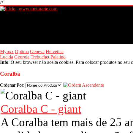
/*
Mynxx
Optima
Geneva
Helvetica
Lucida
Georgia
Trebuchet
Palatino
Info
: O seu browser não aceita cookies. Para colocar produtos no seu c
Coralba
Ordenar Por:
Coralba C - giant
A Coralba tem mais de 25 a