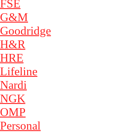
FSE
G&M
Goodridge
H&R
HRE
Lifeline
Nardi
NGK
OMP
Personal