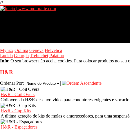
/*
Mynxx
Optima
Geneva
Helvetica
Lucida
Georgia
Trebuchet
Palatino
Info
: O seu browser não aceita cookies. Para colocar produtos no seu c
H&R
Ordenar Por:
H&R - Coil Overs
Coilovers da H&R desenvolvidos para condutores exigentes e vocaci
H&R - Cup Kits
A última geração de kits de molas e amortecedores, para uma suspensã
H&R - Espaçadores