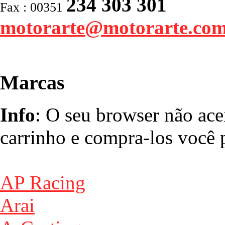
234 303 301
Fax : 00351
motorarte@motorarte.co
Marcas
Info
: O seu browser não ace
carrinho e compra-los você p
AP Racing
Arai