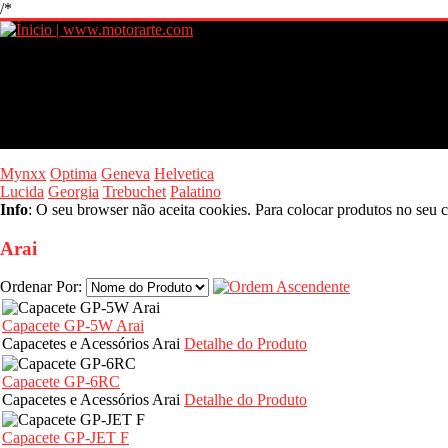
/*
Mynxx
Optima
Geneva
Helvetica
Lucida
Georgia
Trebuchet
Palatino
Info
: O seu browser não aceita cookies. Para colocar produtos no seu c
Arai
Ordenar Por:
Capacete GP-5W Arai
Capacetes e Acessórios Arai
Detalhe do Produto
Capacete GP-6RC
Capacetes e Acessórios Arai
Detalhe do Produto
Capacete GP-JET F