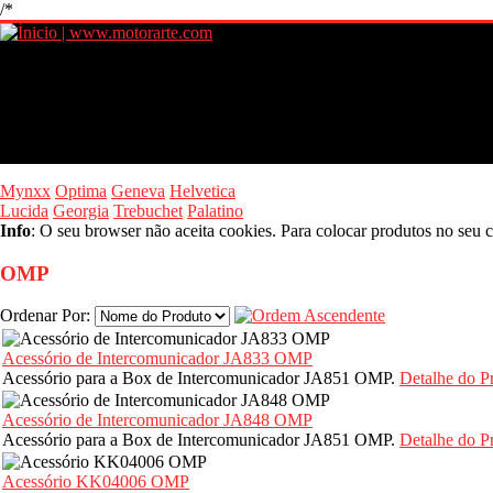
/*
Mynxx
Optima
Geneva
Helvetica
Lucida
Georgia
Trebuchet
Palatino
Info
: O seu browser não aceita cookies. Para colocar produtos no seu c
OMP
Ordenar Por:
Acessório de Intercomunicador JA833 OMP
Acessório para a Box de Intercomunicador JA851 OMP.
Detalhe do P
Acessório de Intercomunicador JA848 OMP
Acessório para a Box de Intercomunicador JA851 OMP.
Detalhe do P
Acessório KK04006 OMP