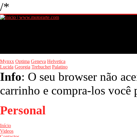
/*
Mynxx
Optima
Geneva
Helvetica
Lucida
Georgia
Trebuchet
Palatino
Info
: O seu browser não ace
carrinho e compra-los você p
Personal
Início
Videos
Contactos