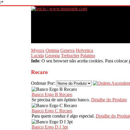
/*
Mynxx
Optima
Geneva
Helvetica
Lucida
Georgia
Trebuchet
Palatino
Info
: O seu browser não aceita cookies. Para colocar 
Recaro
Ordenar Por:
Banco Ergo B Recaro
Se precisa de um óptimo banco.
Detalhe do Produto
Banco Ergo C Recaro
Para quem conduz é algo especial.
Detalhe do Produt
Banco Ergo D I 3pt