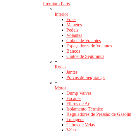
Premium Parts
+
Interior
Foles
Manetes
Pedais
Volantes
Cubos de Volantes
Espaçadores de Volantes
Bancos
Cintos de Segurança
+
Rodas
Jantes
Porcas de Segurança
+
Motor
Dump Valves
Escapes
Filtros de Ar
Isolamento Térmico
Reguladores de Pressão de Gasoli
Tubagens
Cabos de Velas
Velas