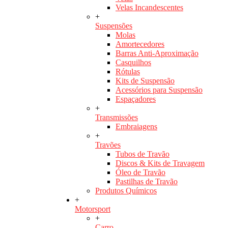
Velas Incandescentes
+
Suspensões
Molas
Amortecedores
Barras Anti-Aproximação
Casquilhos
Rótulas
Kits de Suspensão
Acessórios para Suspensão
Espaçadores
+
Transmissões
Embraiagens
+
Travões
Tubos de Travão
Discos & Kits de Travagem
Óleo de Travão
Pastilhas de Travão
Produtos Químicos
+
Motorsport
+
Carro