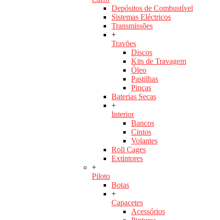
Depósitos de Combustível
Sistemas Eléctricos
Transmissões
+
Travões
Discos
Kits de Travagem
Óleo
Pastilhas
Pinças
Baterias Secas
+
Interior
Bancos
Cintos
Volantes
Roll Cages
Extintores
+
Piloto
Botas
+
Capacetes
Acessórios