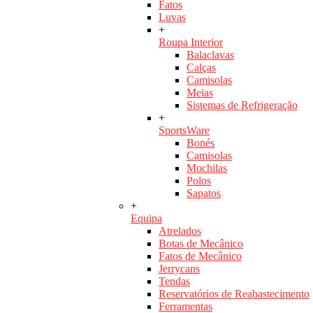
Fatos
Luvas
+
Roupa Interior
Balaclavas
Calças
Camisolas
Meias
Sistemas de Refrigeração
+
SportsWare
Bonés
Camisolas
Mochilas
Polos
Sapatos
+
Equipa
Atrelados
Botas de Mecânico
Fatos de Mecânico
Jerrycans
Tendas
Reservatórios de Reabastecimento
Ferramentas