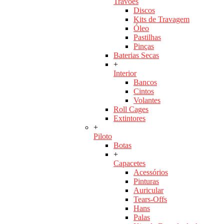
Travões
Discos
Kits de Travagem
Óleo
Pastilhas
Pinças
Baterias Secas
+
Interior
Bancos
Cintos
Volantes
Roll Cages
Extintores
+
Piloto
Botas
+
Capacetes
Acessórios
Pinturas
Auricular
Tears-Offs
Hans
Palas