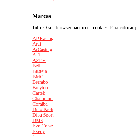
Marcas
Info
: O seu browser não aceita cookies. Para colocar 
AP Racing
Arai
ArCasting
ATL
AZEV
Bell
Bilstein
BMC
Brembo
Breyton
Cartek
Champion
Coralba
Dino Paoli
Dipa Sport
DMS
Evo Corse
Exedy