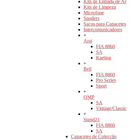
Kits de Entrada de Ar
Kits de Limpeza
Microfone
Spoilers
Sacos para Capacetes
Intercomunicadores
+
Arai
FIA 8860
SA
Karting
+
Bell
FIA 8860
Pro Series
Sport
+
OMP
SA
Vintage/Classic
+
Stand21
FIA 8860
SA
Capacetes de Colecção