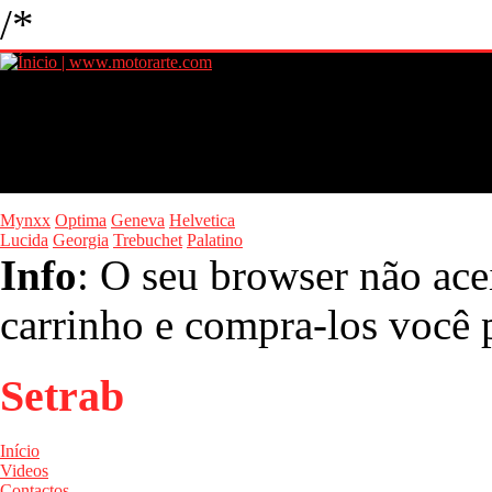
/*
Mynxx
Optima
Geneva
Helvetica
Lucida
Georgia
Trebuchet
Palatino
Info
: O seu browser não ace
carrinho e compra-los você p
Setrab
Início
Videos
Contactos