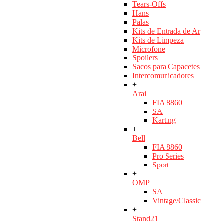
Tears-Offs
Hans
Palas
Kits de Entrada de Ar
Kits de Limpeza
Microfone
Spoilers
Sacos para Capacetes
Intercomunicadores
+
Arai
FIA 8860
SA
Karting
+
Bell
FIA 8860
Pro Series
Sport
+
OMP
SA
Vintage/Classic
+
Stand21