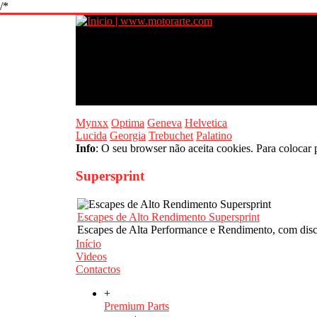
/*
Mynxx
Optima
Geneva
Helvetica
Lucida
Georgia
Trebuchet
Palatino
Info
: O seu browser não aceita cookies. Para colocar 
Supersprint
Escapes de Alto Rendimento Supersprint
Escapes de Alta Performance e Rendimento, com disc
Início
Videos
Contactos
+
Premium Parts