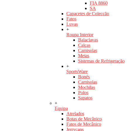
FIA 8860
SA
Capacetes de Colecção
Fatos
Luvas
+
Roupa Interior
Balaclavas
Calças
Camisolas
Meias
Sistemas de Refrigeração
+
SportsWare
Bonés
Camisolas
Mochilas
Polos
Sapatos
+
Equipa
Atrelados
Botas de Mecânico
Fatos de Mecânico
Jerrycans