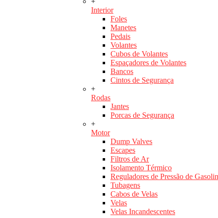
+
Interior
Foles
Manetes
Pedais
Volantes
Cubos de Volantes
Espaçadores de Volantes
Bancos
Cintos de Segurança
+
Rodas
Jantes
Porcas de Segurança
+
Motor
Dump Valves
Escapes
Filtros de Ar
Isolamento Térmico
Reguladores de Pressão de Gasoli
Tubagens
Cabos de Velas
Velas
Velas Incandescentes