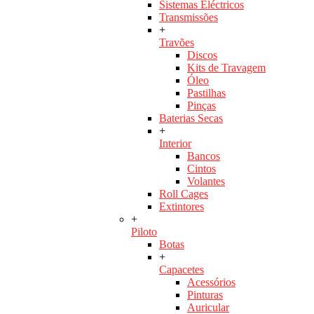
Sistemas Eléctricos
Transmissões
+
Travões
Discos
Kits de Travagem
Óleo
Pastilhas
Pinças
Baterias Secas
+
Interior
Bancos
Cintos
Volantes
Roll Cages
Extintores
+
Piloto
Botas
+
Capacetes
Acessórios
Pinturas
Auricular