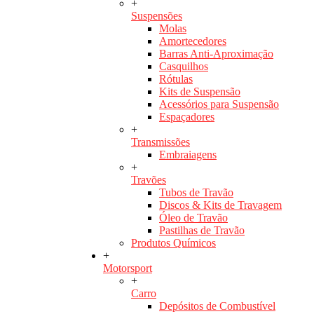
+
Suspensões
Molas
Amortecedores
Barras Anti-Aproximação
Casquilhos
Rótulas
Kits de Suspensão
Acessórios para Suspensão
Espaçadores
+
Transmissões
Embraiagens
+
Travões
Tubos de Travão
Discos & Kits de Travagem
Óleo de Travão
Pastilhas de Travão
Produtos Químicos
+
Motorsport
+
Carro
Depósitos de Combustível