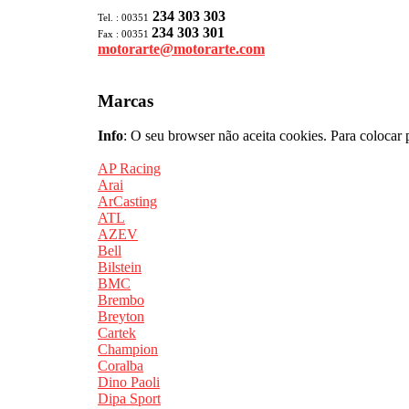
234 303 303
Tel. : 00351
234 303 301
Fax : 00351
motorarte@motorarte.com
Marcas
Info
: O seu browser não aceita cookies. Para colocar 
AP Racing
Arai
ArCasting
ATL
AZEV
Bell
Bilstein
BMC
Brembo
Breyton
Cartek
Champion
Coralba
Dino Paoli
Dipa Sport