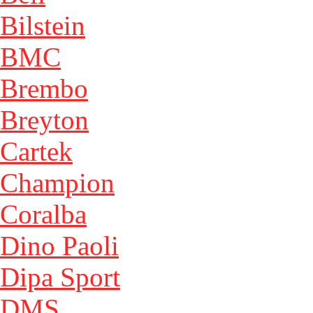
Bilstein
BMC
Brembo
Breyton
Cartek
Champion
Coralba
Dino Paoli
Dipa Sport
DMS