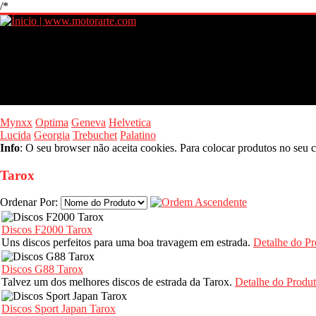
/*
Mynxx
Optima
Geneva
Helvetica
Lucida
Georgia
Trebuchet
Palatino
Info
: O seu browser não aceita cookies. Para colocar produtos no seu c
Tarox
Ordenar Por:
Discos F2000 Tarox
Uns discos perfeitos para uma boa travagem em estrada.
Detalhe do Pr
Discos G88 Tarox
Talvez um dos melhores discos de estrada da Tarox.
Detalhe do Produ
Discos Sport Japan Tarox