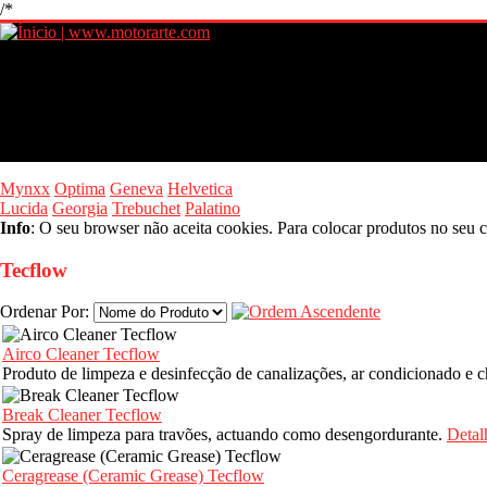
/*
Mynxx
Optima
Geneva
Helvetica
Lucida
Georgia
Trebuchet
Palatino
Info
: O seu browser não aceita cookies. Para colocar produtos no seu c
Tecflow
Ordenar Por:
Airco Cleaner Tecflow
Produto de limpeza e desinfecção de canalizações, ar condicionado e 
Break Cleaner Tecflow
Spray de limpeza para travões, actuando como desengordurante.
Detal
Ceragrease (Ceramic Grease) Tecflow