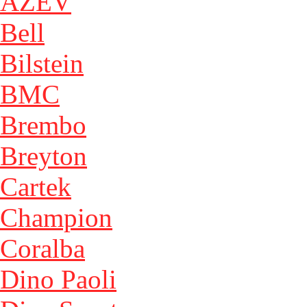
AZEV
Bell
Bilstein
BMC
Brembo
Breyton
Cartek
Champion
Coralba
Dino Paoli