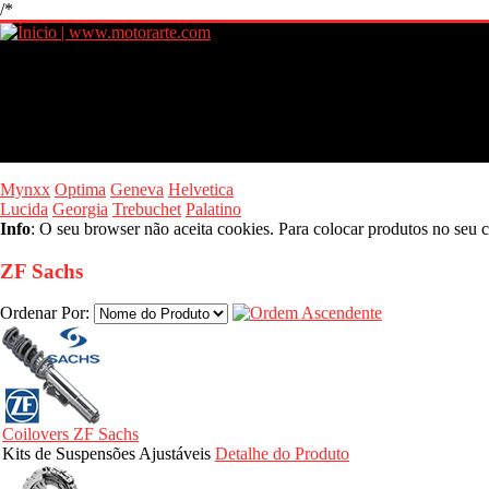
/*
Mynxx
Optima
Geneva
Helvetica
Lucida
Georgia
Trebuchet
Palatino
Info
: O seu browser não aceita cookies. Para colocar produtos no seu c
ZF Sachs
Ordenar Por:
Coilovers ZF Sachs
Kits de Suspensões Ajustáveis
Detalhe do Produto