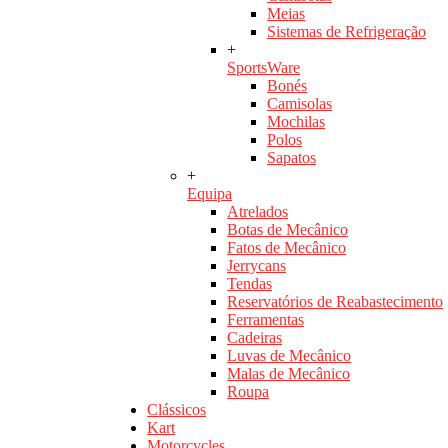
Meias
Sistemas de Refrigeração
+
SportsWare
Bonés
Camisolas
Mochilas
Polos
Sapatos
+
Equipa
Atrelados
Botas de Mecânico
Fatos de Mecânico
Jerrycans
Tendas
Reservatórios de Reabastecimento
Ferramentas
Cadeiras
Luvas de Mecânico
Malas de Mecânico
Roupa
Clássicos
Kart
Motorcycles