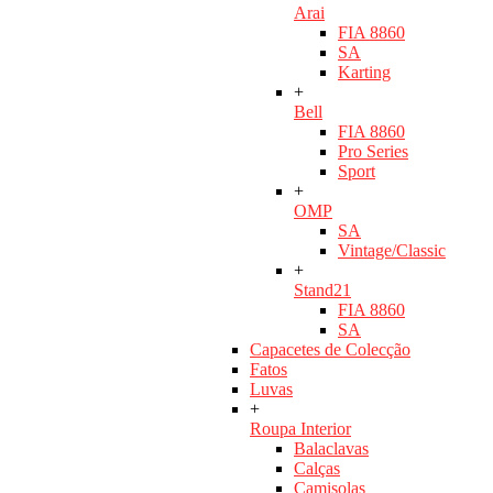
Arai
FIA 8860
SA
Karting
+
Bell
FIA 8860
Pro Series
Sport
+
OMP
SA
Vintage/Classic
+
Stand21
FIA 8860
SA
Capacetes de Colecção
Fatos
Luvas
+
Roupa Interior
Balaclavas
Calças
Camisolas