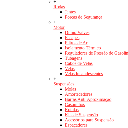
+
Rodas
Jantes
Porcas de Segurança
+
Motor
Dump Valves
Escapes
Filtros de Ar
Isolamento Térmico
Reguladores de Pressão de Gasoli
Tubagens
Cabos de Velas
Velas
Velas Incandescentes
+
Suspensões
Molas
Amortecedores
Barras Anti-Aproximação
Casquilhos
Rótulas
Kits de Suspensão
Acessórios para Suspensão
Espaçadores