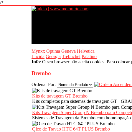
/*
Mynxx
Optima
Geneva
Helvetica
Lucida
Georgia
Trebuchet
Palatino
Info
: O seu browser não aceita cookies. Para colocar 
Brembo
Ordenar Por:
Kits de travagem GT Brembo
Kits completos para sistemas de travagem GT -
Kits Travagem Super Group N Brembo para Compet
Sistemas de Travagem da Brembo com homologação FI
Oleo de Travao HTC 64T PLUS Brembo