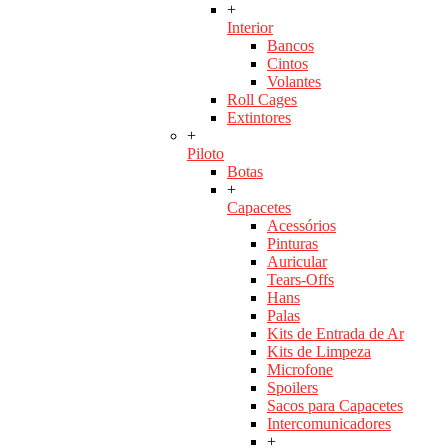
+
Interior
Bancos
Cintos
Volantes
Roll Cages
Extintores
+
Piloto
Botas
+
Capacetes
Acessórios
Pinturas
Auricular
Tears-Offs
Hans
Palas
Kits de Entrada de Ar
Kits de Limpeza
Microfone
Spoilers
Sacos para Capacetes
Intercomunicadores
+