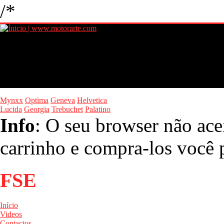
/*
Mynxx
Optima
Geneva
Helvetica
Lucida
Georgia
Trebuchet
Palatino
Info
: O seu browser não ace
carrinho e compra-los você p
FSE
Início
Videos
Contactos