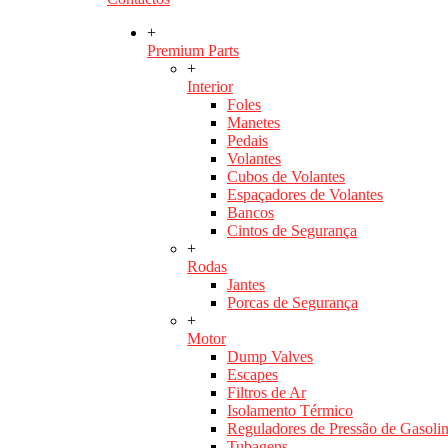
+
Premium Parts
+
Interior
Foles
Manetes
Pedais
Volantes
Cubos de Volantes
Espaçadores de Volantes
Bancos
Cintos de Segurança
+
Rodas
Jantes
Porcas de Segurança
+
Motor
Dump Valves
Escapes
Filtros de Ar
Isolamento Térmico
Reguladores de Pressão de Gasoli
Tubagens