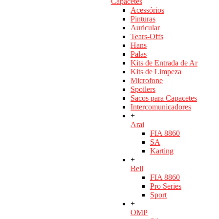
Capacetes
Acessórios
Pinturas
Auricular
Tears-Offs
Hans
Palas
Kits de Entrada de Ar
Kits de Limpeza
Microfone
Spoilers
Sacos para Capacetes
Intercomunicadores
+
Arai
FIA 8860
SA
Karting
+
Bell
FIA 8860
Pro Series
Sport
+
OMP