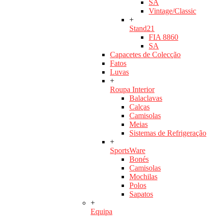
SA
Vintage/Classic
+
Stand21
FIA 8860
SA
Capacetes de Colecção
Fatos
Luvas
+
Roupa Interior
Balaclavas
Calças
Camisolas
Meias
Sistemas de Refrigeração
+
SportsWare
Bonés
Camisolas
Mochilas
Polos
Sapatos
+
Equipa