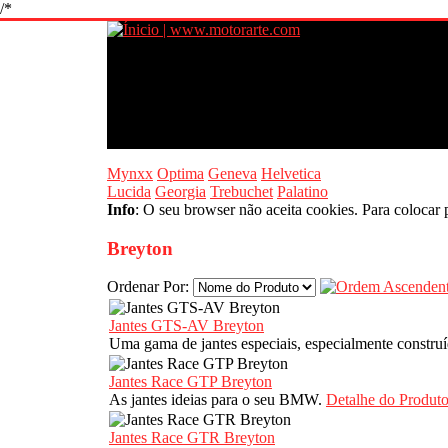
/*
Mynxx
Optima
Geneva
Helvetica
Lucida
Georgia
Trebuchet
Palatino
Info
: O seu browser não aceita cookies. Para colocar 
Breyton
Ordenar Por:
Jantes GTS-AV Breyton
Uma gama de jantes especiais, especialmente const
Jantes Race GTP Breyton
As jantes ideias para o seu BMW.
Detalhe do Produt
Jantes Race GTR Breyton