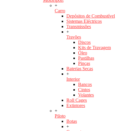
Motorsport
+
Carro
Depósitos de Combustível
Sistemas Eléctricos
Transmissões
+
Travões
Discos
Kits de Travagem
Óleo
Pastilhas
Pinças
Baterias Secas
+
Interior
Bancos
Cintos
Volantes
Roll Cages
Extintores
+
Piloto
Botas
+