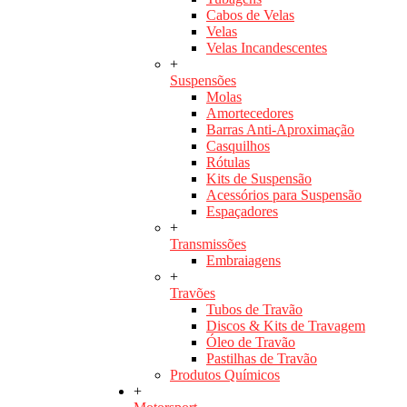
Cabos de Velas
Velas
Velas Incandescentes
+
Suspensões
Molas
Amortecedores
Barras Anti-Aproximação
Casquilhos
Rótulas
Kits de Suspensão
Acessórios para Suspensão
Espaçadores
+
Transmissões
Embraiagens
+
Travões
Tubos de Travão
Discos & Kits de Travagem
Óleo de Travão
Pastilhas de Travão
Produtos Químicos
+