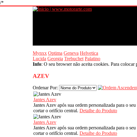
/*
Mynxx
Optima
Geneva
Helvetica
Lucida
Georgia
Trebuchet
Palatino
Info
: O seu browser não aceita cookies. Para colocar 
AZEV
Ordenar Por:
Jantes Azev
Jantes Azev após sua ordem personalizada para o seu
cortar o orifício central.
Detalhe do Produto
Jantes Azev
Jantes Azev após sua ordem personalizada para o seu
cortar o orifício central.
Detalhe do Produto