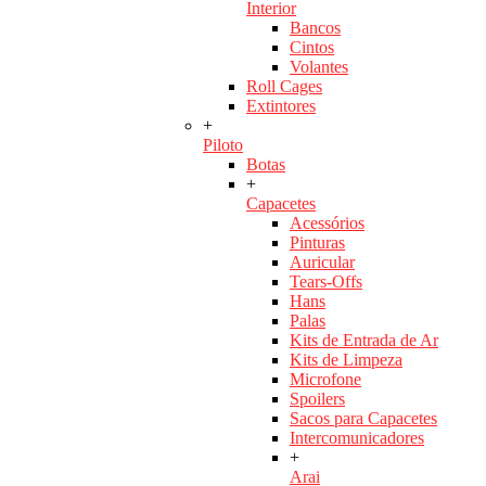
Interior
Bancos
Cintos
Volantes
Roll Cages
Extintores
+
Piloto
Botas
+
Capacetes
Acessórios
Pinturas
Auricular
Tears-Offs
Hans
Palas
Kits de Entrada de Ar
Kits de Limpeza
Microfone
Spoilers
Sacos para Capacetes
Intercomunicadores
+
Arai