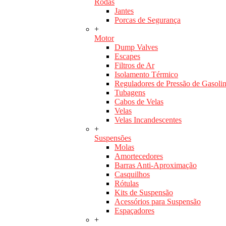
Rodas
Jantes
Porcas de Segurança
+
Motor
Dump Valves
Escapes
Filtros de Ar
Isolamento Térmico
Reguladores de Pressão de Gasoli
Tubagens
Cabos de Velas
Velas
Velas Incandescentes
+
Suspensões
Molas
Amortecedores
Barras Anti-Aproximação
Casquilhos
Rótulas
Kits de Suspensão
Acessórios para Suspensão
Espaçadores
+