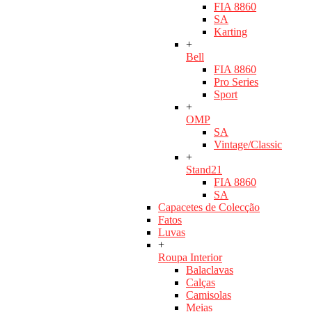
FIA 8860
SA
Karting
+
Bell
FIA 8860
Pro Series
Sport
+
OMP
SA
Vintage/Classic
+
Stand21
FIA 8860
SA
Capacetes de Colecção
Fatos
Luvas
+
Roupa Interior
Balaclavas
Calças
Camisolas
Meias