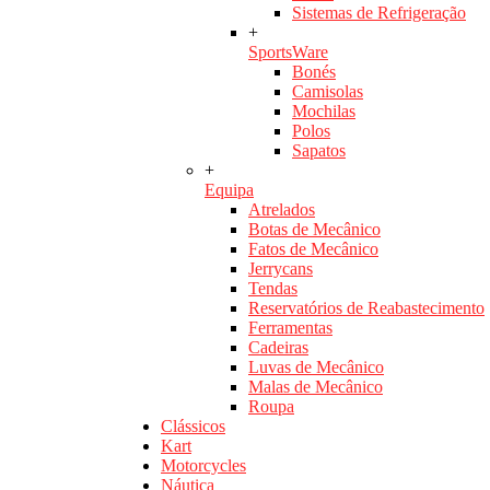
Sistemas de Refrigeração
+
SportsWare
Bonés
Camisolas
Mochilas
Polos
Sapatos
+
Equipa
Atrelados
Botas de Mecânico
Fatos de Mecânico
Jerrycans
Tendas
Reservatórios de Reabastecimento
Ferramentas
Cadeiras
Luvas de Mecânico
Malas de Mecânico
Roupa
Clássicos
Kart
Motorcycles
Náutica