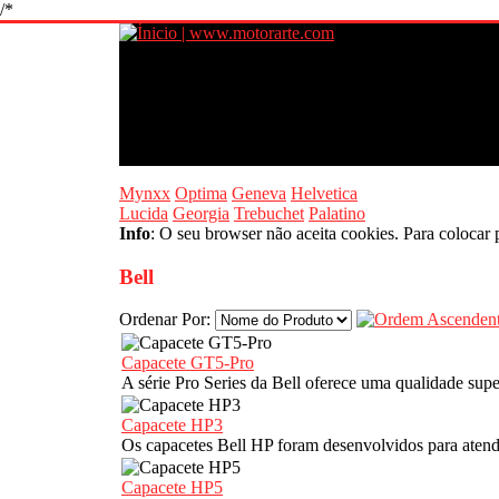
/*
Mynxx
Optima
Geneva
Helvetica
Lucida
Georgia
Trebuchet
Palatino
Info
: O seu browser não aceita cookies. Para colocar 
Bell
Ordenar Por:
Capacete GT5-Pro
A série Pro Series da Bell oferece uma qualidade sup
Capacete HP3
Os capacetes Bell HP foram desenvolvidos para ate
Capacete HP5