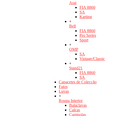
Arai
FIA 8860
SA
Karting
+
Bell
FIA 8860
Pro Series
Sport
+
OMP
SA
Vintage/Classic
+
Stand21
FIA 8860
SA
Capacetes de Colecção
Fatos
Luvas
+
Roupa Interior
Balaclavas
Calças
Camisolas