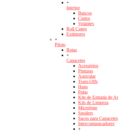
+
Interior
Bancos
Cintos
Volantes
Roll Cages
Extintores
+
Piloto
Botas
+
Capacetes
Acessórios
Pinturas
Auricular
Tears-Offs
Hans
Palas
Kits de Entrada de Ar
Kits de Limpeza
Microfone
Spoilers
Sacos para Capacetes
Intercomunicadores
+