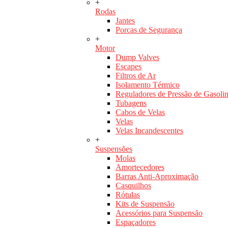
+
Rodas
Jantes
Porcas de Segurança
+
Motor
Dump Valves
Escapes
Filtros de Ar
Isolamento Térmico
Reguladores de Pressão de Gasoli
Tubagens
Cabos de Velas
Velas
Velas Incandescentes
+
Suspensões
Molas
Amortecedores
Barras Anti-Aproximação
Casquilhos
Rótulas
Kits de Suspensão
Acessórios para Suspensão
Espaçadores