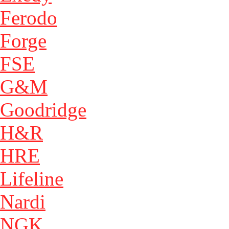
Ferodo
Forge
FSE
G&M
Goodridge
H&R
HRE
Lifeline
Nardi
NGK