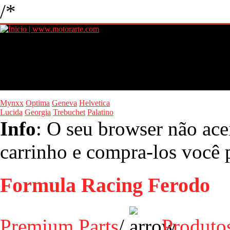
/*
Mynxx
Optima
Geneva
Helvetica
Lucida
Georgia
Trebuchet
Palatino
Info
: O seu browser não ace
carrinho e compra-los você p
Formula Racing Ferodo
Premium Parts
/
Produto