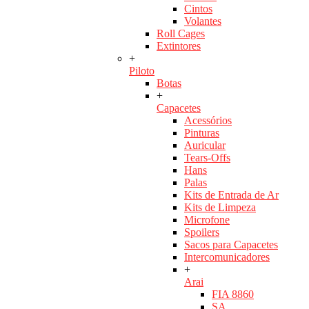
Cintos
Volantes
Roll Cages
Extintores
+
Piloto
Botas
+
Capacetes
Acessórios
Pinturas
Auricular
Tears-Offs
Hans
Palas
Kits de Entrada de Ar
Kits de Limpeza
Microfone
Spoilers
Sacos para Capacetes
Intercomunicadores
+
Arai
FIA 8860
SA