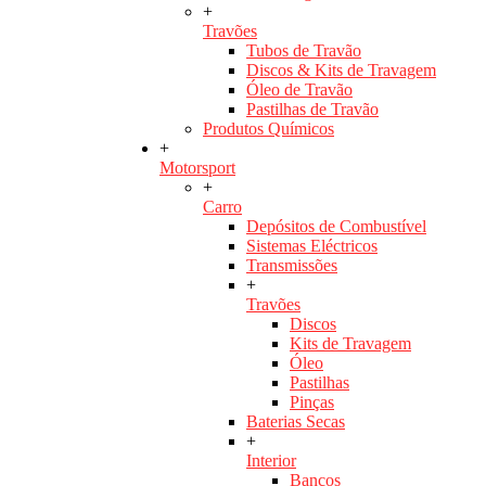
+
Travões
Tubos de Travão
Discos & Kits de Travagem
Óleo de Travão
Pastilhas de Travão
Produtos Químicos
+
Motorsport
+
Carro
Depósitos de Combustível
Sistemas Eléctricos
Transmissões
+
Travões
Discos
Kits de Travagem
Óleo
Pastilhas
Pinças
Baterias Secas
+
Interior
Bancos