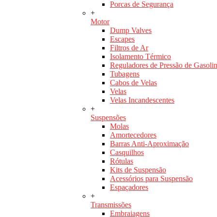
Porcas de Segurança
+
Motor
Dump Valves
Escapes
Filtros de Ar
Isolamento Térmico
Reguladores de Pressão de Gasoli
Tubagens
Cabos de Velas
Velas
Velas Incandescentes
+
Suspensões
Molas
Amortecedores
Barras Anti-Aproximação
Casquilhos
Rótulas
Kits de Suspensão
Acessórios para Suspensão
Espaçadores
+
Transmissões
Embraiagens