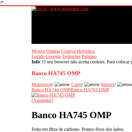
/*
Mynxx
Optima
Geneva
Helvetica
Lucida
Georgia
Trebuchet
Palatino
Info
: O seu browser não aceita cookies. Para colocar 
Banco HA745 OMP
Motorsport
/
Carro
/
Interior
/
Banco HA744 OMP
Banco HA761 OMP
[Aumentar]
Banco HA745 OMP
Feito em fibra de carbono. Pontos fixos dos lados.