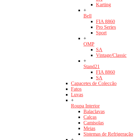
Karting
+
Bell
FIA 8860
Pro Series
Sport
+
OMP
SA
Vintage/Classic
+
Stand21
FIA 8860
SA
Capacetes de Colecção
Fatos
Luvas
+
Roupa Interior
Balaclavas
Calças
Camisolas
Meias
Sistemas de Refrigeração
+