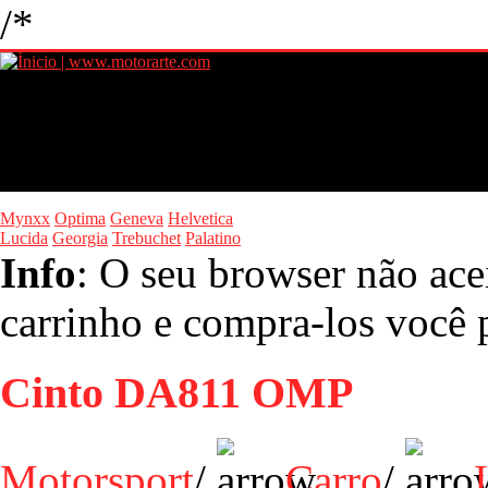
/*
Mynxx
Optima
Geneva
Helvetica
Lucida
Georgia
Trebuchet
Palatino
Info
: O seu browser não ace
carrinho e compra-los você p
Cinto DA811 OMP
Motorsport
/
Carro
/