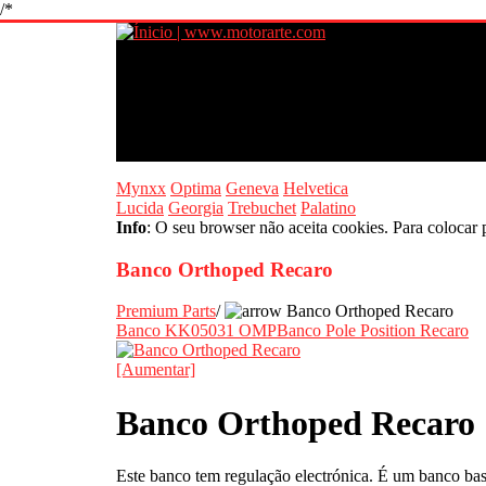
/*
Mynxx
Optima
Geneva
Helvetica
Lucida
Georgia
Trebuchet
Palatino
Info
: O seu browser não aceita cookies. Para colocar 
Banco Orthoped Recaro
Premium Parts
/
Banco Orthoped Recaro
Banco KK05031 OMP
Banco Pole Position Recaro
[Aumentar]
Banco Orthoped Recaro
Este banco tem regulação electrónica. É um banco ba