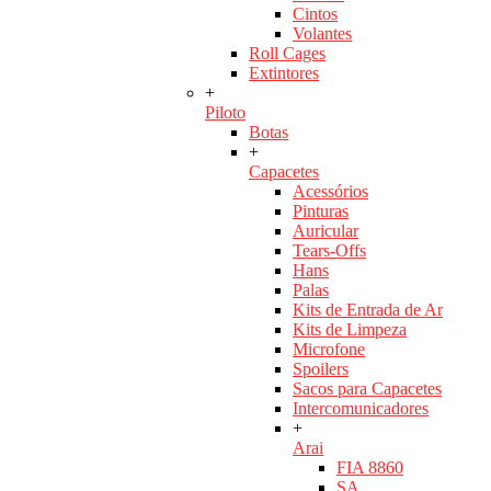
Cintos
Volantes
Roll Cages
Extintores
+
Piloto
Botas
+
Capacetes
Acessórios
Pinturas
Auricular
Tears-Offs
Hans
Palas
Kits de Entrada de Ar
Kits de Limpeza
Microfone
Spoilers
Sacos para Capacetes
Intercomunicadores
+
Arai
FIA 8860
SA