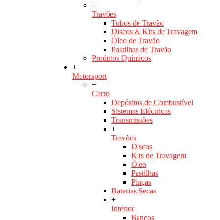
+
Travões
Tubos de Travão
Discos & Kits de Travagem
Óleo de Travão
Pastilhas de Travão
Produtos Químicos
+
Motorsport
+
Carro
Depósitos de Combustível
Sistemas Eléctricos
Transmissões
+
Travões
Discos
Kits de Travagem
Óleo
Pastilhas
Pinças
Baterias Secas
+
Interior
Bancos