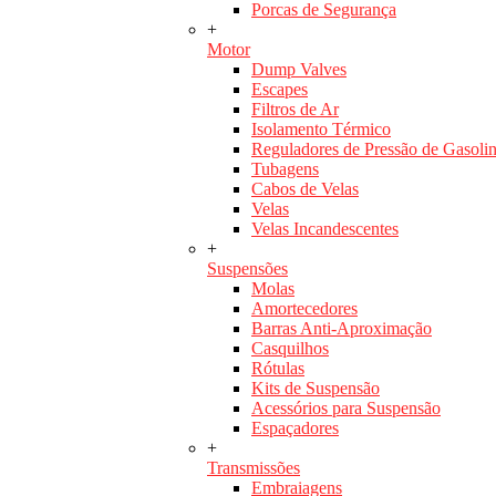
Porcas de Segurança
+
Motor
Dump Valves
Escapes
Filtros de Ar
Isolamento Térmico
Reguladores de Pressão de Gasoli
Tubagens
Cabos de Velas
Velas
Velas Incandescentes
+
Suspensões
Molas
Amortecedores
Barras Anti-Aproximação
Casquilhos
Rótulas
Kits de Suspensão
Acessórios para Suspensão
Espaçadores
+
Transmissões
Embraiagens