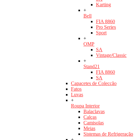
Karting
+
Bell
FIA 8860
Pro Series
Sport
+
OMP
SA
Vintage/Classic
+
Stand21
FIA 8860
SA
Capacetes de Colecção
Fatos
Luvas
+
Roupa Interior
Balaclavas
Calças
Camisolas
Meias
Sistemas de Refrigeração
+