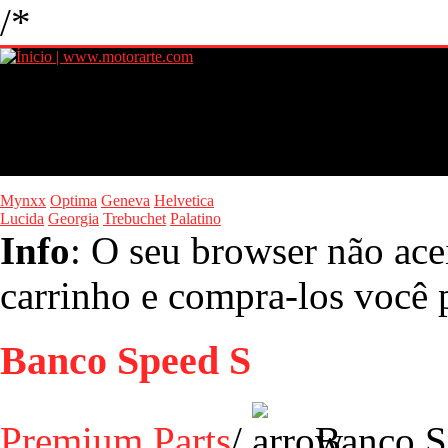
/*
Mynxx
Optima
Geneva
Helvetica
Lucida
Georgia
Trebuchet
Palatino
Info
: O seu browser não ace
carrinho e compra-los você p
Banco Speed S
Premium Parts
/
Banco S