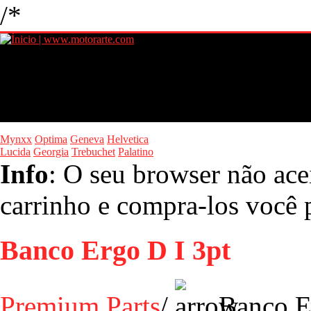
/*
Mynxx
Optima
Geneva
Helvetica
Lucida
Georgia
Trebuchet
Palatino
Info
: O seu browser não ace
carrinho e compra-los você p
Banco Ergo D I 3pt
Premium Parts
/
Banco Er