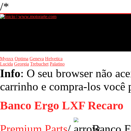
/*
Mynxx
Optima
Geneva
Helvetica
Lucida
Georgia
Trebuchet
Palatino
Info
: O seu browser não ace
carrinho e compra-los você p
Banco Ergo LXF Recaro
Premium Parts
/
Banco E