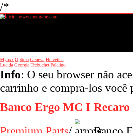
/*
Mynxx
Optima
Geneva
Helvetica
Lucida
Georgia
Trebuchet
Palatino
Info
: O seu browser não ace
carrinho e compra-los você p
Banco Ergo MC I Recaro
Premium Parts
/
Banco E