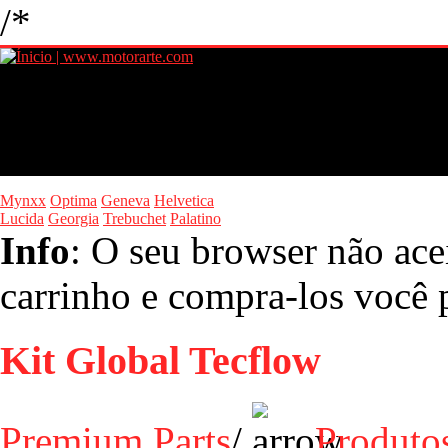
/*
Mynxx
Optima
Geneva
Helvetica
Lucida
Georgia
Trebuchet
Palatino
Info
: O seu browser não ace
carrinho e compra-los você p
Kit Global Tecflow
Premium Parts
/
Produto