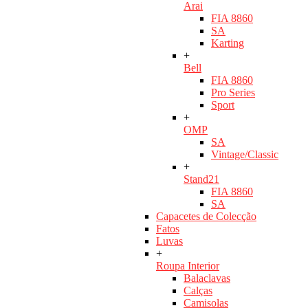
Arai
FIA 8860
SA
Karting
+
Bell
FIA 8860
Pro Series
Sport
+
OMP
SA
Vintage/Classic
+
Stand21
FIA 8860
SA
Capacetes de Colecção
Fatos
Luvas
+
Roupa Interior
Balaclavas
Calças
Camisolas