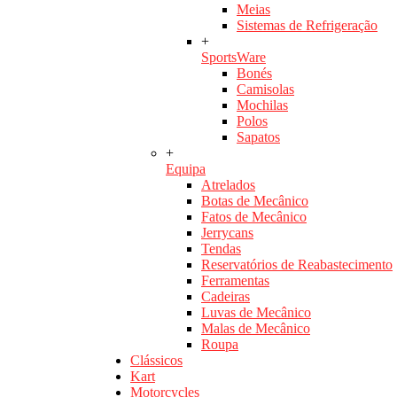
Meias
Sistemas de Refrigeração
+
SportsWare
Bonés
Camisolas
Mochilas
Polos
Sapatos
+
Equipa
Atrelados
Botas de Mecânico
Fatos de Mecânico
Jerrycans
Tendas
Reservatórios de Reabastecimento
Ferramentas
Cadeiras
Luvas de Mecânico
Malas de Mecânico
Roupa
Clássicos
Kart
Motorcycles