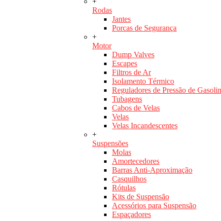
+
Rodas
Jantes
Porcas de Segurança
+
Motor
Dump Valves
Escapes
Filtros de Ar
Isolamento Térmico
Reguladores de Pressão de Gasoli
Tubagens
Cabos de Velas
Velas
Velas Incandescentes
+
Suspensões
Molas
Amortecedores
Barras Anti-Aproximação
Casquilhos
Rótulas
Kits de Suspensão
Acessórios para Suspensão
Espaçadores