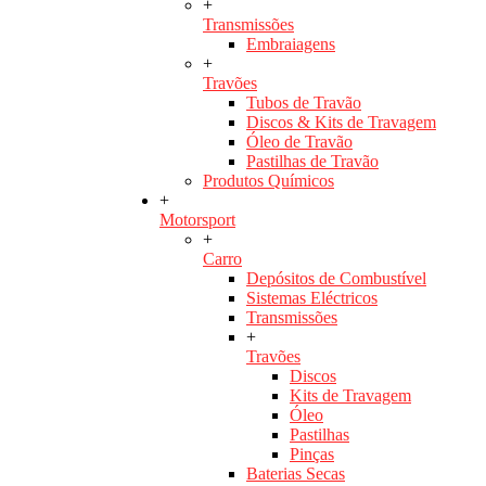
+
Transmissões
Embraiagens
+
Travões
Tubos de Travão
Discos & Kits de Travagem
Óleo de Travão
Pastilhas de Travão
Produtos Químicos
+
Motorsport
+
Carro
Depósitos de Combustível
Sistemas Eléctricos
Transmissões
+
Travões
Discos
Kits de Travagem
Óleo
Pastilhas
Pinças
Baterias Secas