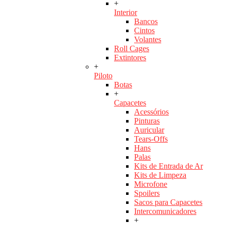
+
Interior
Bancos
Cintos
Volantes
Roll Cages
Extintores
+
Piloto
Botas
+
Capacetes
Acessórios
Pinturas
Auricular
Tears-Offs
Hans
Palas
Kits de Entrada de Ar
Kits de Limpeza
Microfone
Spoilers
Sacos para Capacetes
Intercomunicadores
+