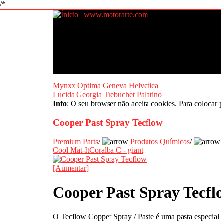
/*
Mynxx
Optima
Geneva
Helvetica
Lucida
Georgia
Trebuchet
Palatino
Info
: O seu browser não aceita cookies. Para colocar 
Cooper Past Spray Tecflow
Premium Parts
/
Produtos Químicos
/
Cool Mat-It
Coralba C - giant
[Aumentar]
Cooper Past Spray Tecfl
O Tecflow Copper Spray / Paste é uma pasta especial 